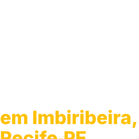
Guincho 24h
em Imbiribeira,
Recife‑PE