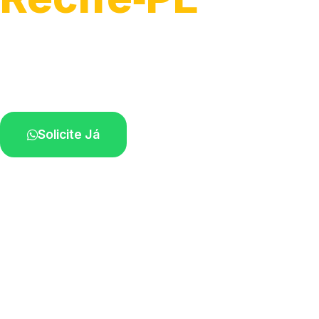
Atendimento para remoção veicular.
Profissionais atuando na sua região.
Solicite Já