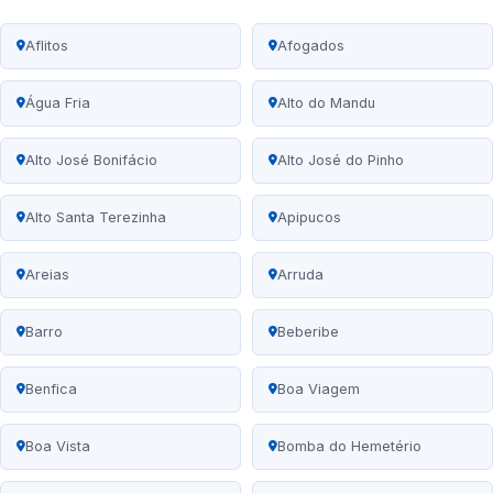
Aflitos
Afogados
Água Fria
Alto do Mandu
Alto José Bonifácio
Alto José do Pinho
Alto Santa Terezinha
Apipucos
Areias
Arruda
Barro
Beberibe
Benfica
Boa Viagem
Boa Vista
Bomba do Hemetério