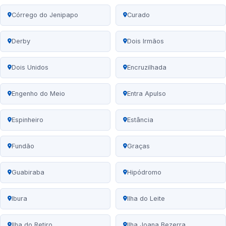
Córrego do Jenipapo
Curado
Derby
Dois Irmãos
Dois Unidos
Encruzilhada
Engenho do Meio
Entra Apulso
Espinheiro
Estância
Fundão
Graças
Guabiraba
Hipódromo
Ibura
Ilha do Leite
Ilha do Retiro
Ilha Joana Bezerra