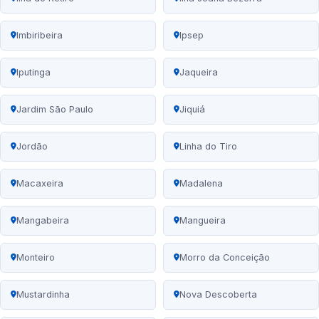
Imbiribeira
Ipsep
Iputinga
Jaqueira
Jardim São Paulo
Jiquiá
Jordão
Linha do Tiro
Macaxeira
Madalena
Mangabeira
Mangueira
Monteiro
Morro da Conceição
Mustardinha
Nova Descoberta