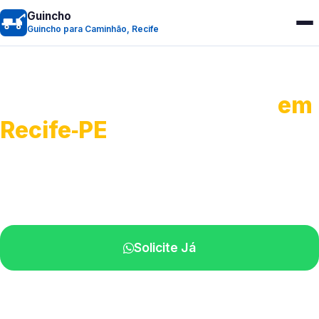
Guincho
Guincho para Caminhão, Recife
Guincho para Caminhão
em
Recife‑PE
Atendimento de apoio a veículos grandes.
Profissionais qualificados na sua região.
Solicite Já