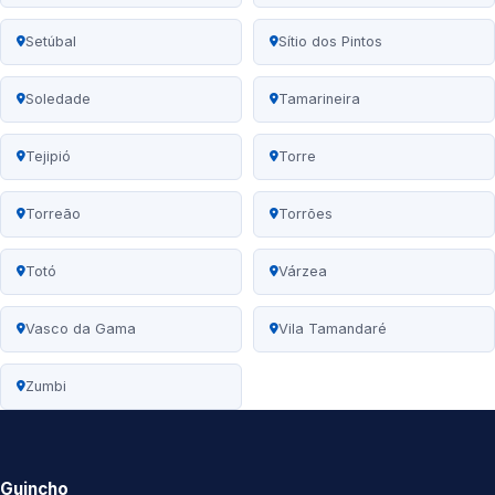
Setúbal
Sítio dos Pintos
Soledade
Tamarineira
Tejipió
Torre
Torreão
Torrões
Totó
Várzea
Vasco da Gama
Vila Tamandaré
Zumbi
Guincho