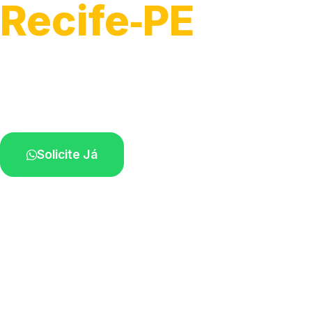
Recife‑PE
Atendimento de apoio a veículos grandes.
Profissionais qualificados na sua região.
Solicite Já