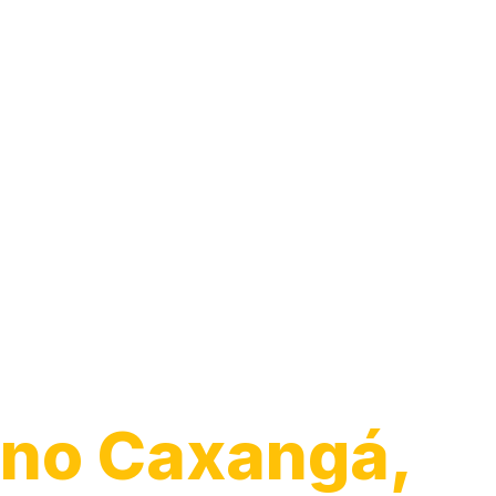
Guincho para
Caminhão
no Caxangá,