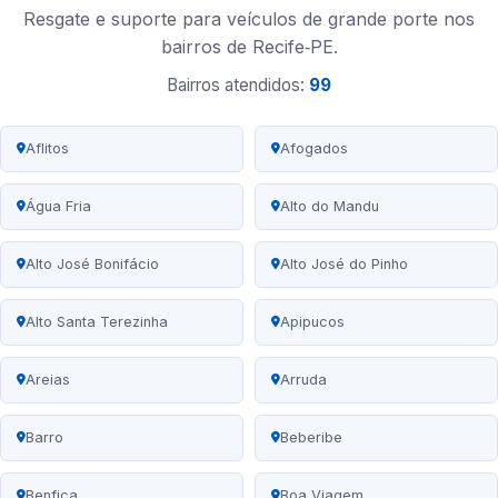
Resgate e suporte para veículos de grande porte nos
bairros de Recife‑PE.
Bairros atendidos:
99
Aflitos
Afogados
Água Fria
Alto do Mandu
Alto José Bonifácio
Alto José do Pinho
Alto Santa Terezinha
Apipucos
Areias
Arruda
Barro
Beberibe
Benfica
Boa Viagem