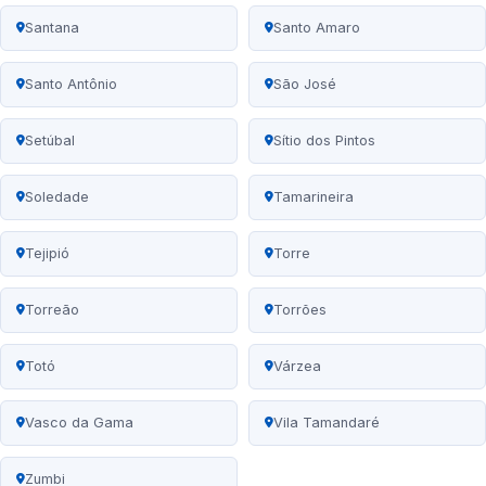
Santana
Santo Amaro
Santo Antônio
São José
Setúbal
Sítio dos Pintos
Soledade
Tamarineira
Tejipió
Torre
Torreão
Torrões
Totó
Várzea
Vasco da Gama
Vila Tamandaré
Zumbi