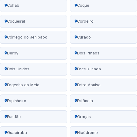
Cohab
Coque
Coqueiral
Cordeiro
Córrego do Jenipapo
Curado
Derby
Dois Irmãos
Dois Unidos
Encruzilhada
Engenho do Meio
Entra Apulso
Espinheiro
Estância
Fundão
Graças
Guabiraba
Hipódromo