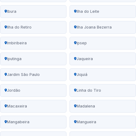
Ibura
Ilha do Leite
Ilha do Retiro
Ilha Joana Bezerra
Imbiribeira
Ipsep
Iputinga
Jaqueira
Jardim São Paulo
Jiquiá
Jordão
Linha do Tiro
Macaxeira
Madalena
Mangabeira
Mangueira