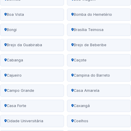
Boa Vista
Bomba do Hemetério
Bongi
Brasília Teimosa
Brejo da Guabiraba
Brejo de Beberibe
Cabanga
Caçote
Cajueiro
Campina do Barreto
Campo Grande
Casa Amarela
Casa Forte
Caxangá
Cidade Universitária
Coelhos