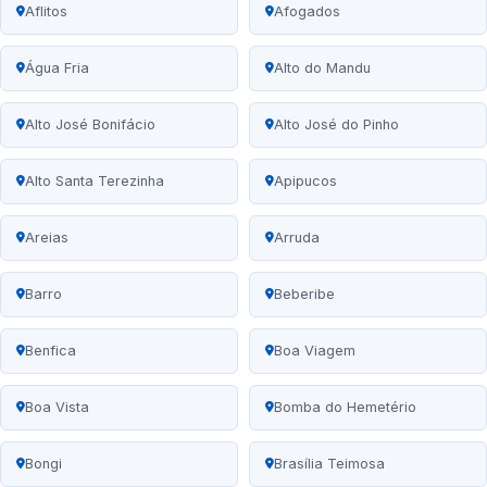
Aflitos
Afogados
Água Fria
Alto do Mandu
Alto José Bonifácio
Alto José do Pinho
Alto Santa Terezinha
Apipucos
Areias
Arruda
Barro
Beberibe
Benfica
Boa Viagem
Boa Vista
Bomba do Hemetério
Bongi
Brasília Teimosa