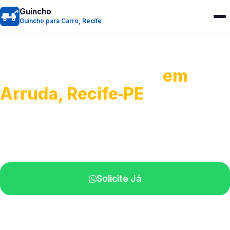
Guincho
Guincho para Carro, Recife
Guincho para Carro
em
Arruda, Recife‑PE
Serviço ágil de transporte automotivo.
Equipe especializada perto de você.
Solicite Já