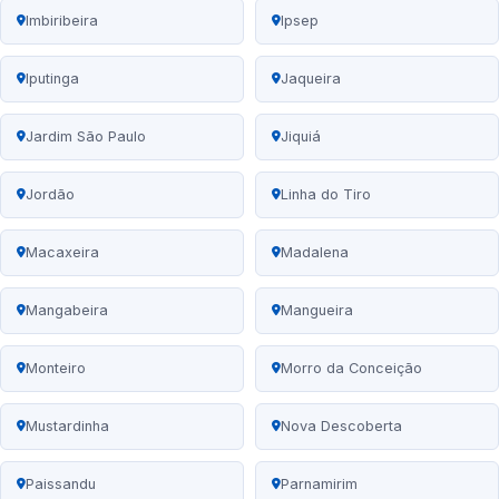
Imbiribeira
Ipsep
Iputinga
Jaqueira
Jardim São Paulo
Jiquiá
Jordão
Linha do Tiro
Macaxeira
Madalena
Mangabeira
Mangueira
Monteiro
Morro da Conceição
Mustardinha
Nova Descoberta
Paissandu
Parnamirim