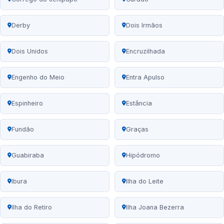
Derby
Dois Irmãos
Dois Unidos
Encruzilhada
Engenho do Meio
Entra Apulso
Espinheiro
Estância
Fundão
Graças
Guabiraba
Hipódromo
Ibura
Ilha do Leite
Ilha do Retiro
Ilha Joana Bezerra