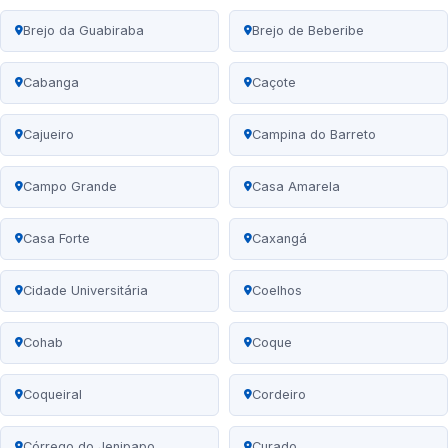
Brejo da Guabiraba
Brejo de Beberibe
Cabanga
Caçote
Cajueiro
Campina do Barreto
Campo Grande
Casa Amarela
Casa Forte
Caxangá
Cidade Universitária
Coelhos
Cohab
Coque
Coqueiral
Cordeiro
Córrego do Jenipapo
Curado