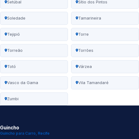
Setúbal
Sítio dos Pintos
Soledade
Tamarineira
Tejipió
Torre
Torreão
Torrões
Totó
Várzea
Vasco da Gama
Vila Tamandaré
Zumbi
Guincho
Guincho para Carro, Recife