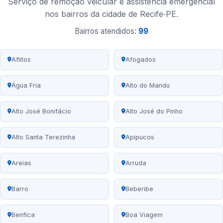
Serviço de remoção veicular e assistência emergencial
nos bairros da cidade de Recife‑PE.
Bairros atendidos:
99
Aflitos
Afogados
Água Fria
Alto do Mandu
Alto José Bonifácio
Alto José do Pinho
Alto Santa Terezinha
Apipucos
Areias
Arruda
Barro
Beberibe
Benfica
Boa Viagem