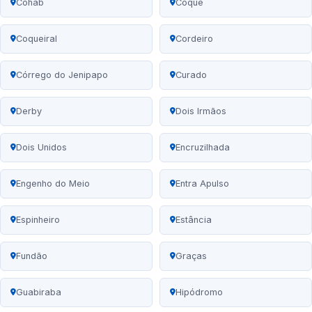
Cohab
Coque
Coqueiral
Cordeiro
Córrego do Jenipapo
Curado
Derby
Dois Irmãos
Dois Unidos
Encruzilhada
Engenho do Meio
Entra Apulso
Espinheiro
Estância
Fundão
Graças
Guabiraba
Hipódromo