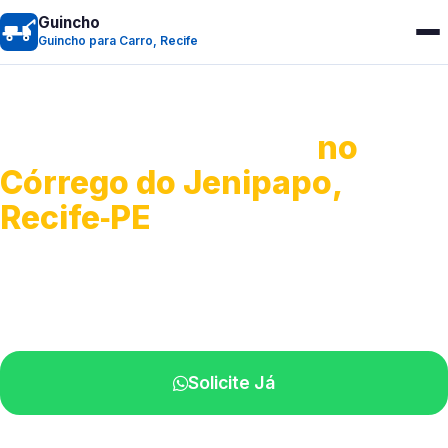
Guincho
Guincho para Carro, Recife
Guincho para Carro
no
Córrego do Jenipapo,
Recife‑PE
Serviço ágil de transporte automotivo.
Equipe especializada perto de você.
Solicite Já