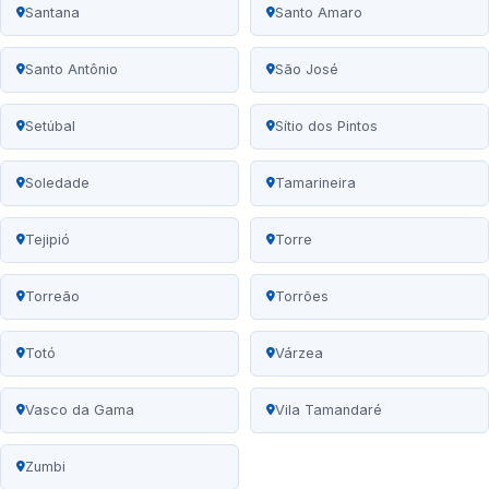
Santana
Santo Amaro
Santo Antônio
São José
Setúbal
Sítio dos Pintos
Soledade
Tamarineira
Tejipió
Torre
Torreão
Torrões
Totó
Várzea
Vasco da Gama
Vila Tamandaré
Zumbi