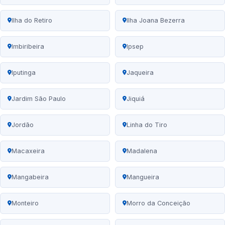
Ilha do Retiro
Ilha Joana Bezerra
Imbiribeira
Ipsep
Iputinga
Jaqueira
Jardim São Paulo
Jiquiá
Jordão
Linha do Tiro
Macaxeira
Madalena
Mangabeira
Mangueira
Monteiro
Morro da Conceição