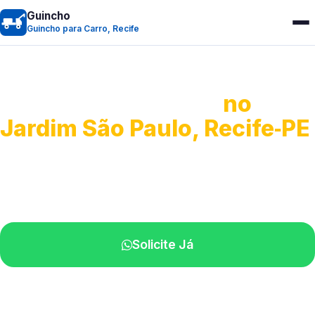
Guincho
Guincho para Carro, Recife
Guincho para Carro
no
Jardim São Paulo, Recife‑PE
Serviço ágil de transporte automotivo.
Equipe especializada perto de você.
Solicite Já