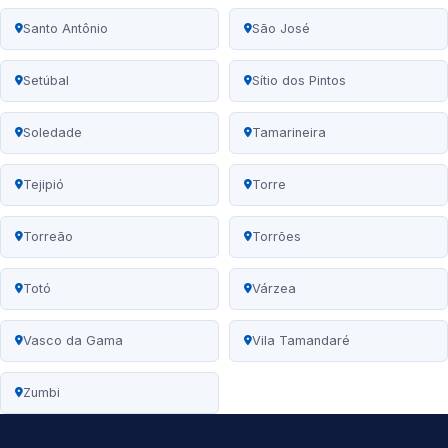
Santo Antônio
São José
Setúbal
Sítio dos Pintos
Soledade
Tamarineira
Tejipió
Torre
Torreão
Torrões
Totó
Várzea
Vasco da Gama
Vila Tamandaré
Zumbi