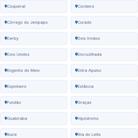
Coqueiral
Cordeiro
Córrego do Jenipapo
Curado
Derby
Dois Irmãos
Dois Unidos
Encruzilhada
Engenho do Meio
Entra Apulso
Espinheiro
Estância
Fundão
Graças
Guabiraba
Hipódromo
Ibura
Ilha do Leite