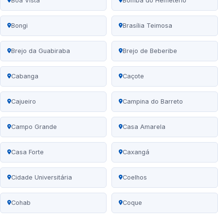
Boa Vista
Bomba do Hemetério
Bongi
Brasília Teimosa
Brejo da Guabiraba
Brejo de Beberibe
Cabanga
Caçote
Cajueiro
Campina do Barreto
Campo Grande
Casa Amarela
Casa Forte
Caxangá
Cidade Universitária
Coelhos
Cohab
Coque