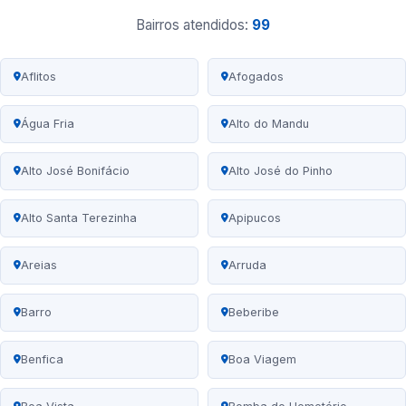
Bairros atendidos:
99
Aflitos
Afogados
Água Fria
Alto do Mandu
Alto José Bonifácio
Alto José do Pinho
Alto Santa Terezinha
Apipucos
Areias
Arruda
Barro
Beberibe
Benfica
Boa Viagem