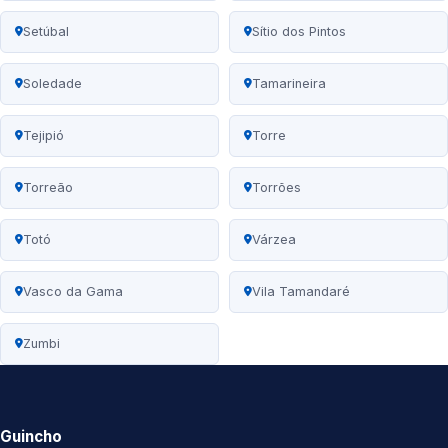
Setúbal
Sítio dos Pintos
Soledade
Tamarineira
Tejipió
Torre
Torreão
Torrões
Totó
Várzea
Vasco da Gama
Vila Tamandaré
Zumbi
Guincho