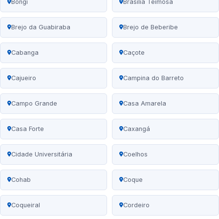
Bongi
Brasília Teimosa
Brejo da Guabiraba
Brejo de Beberibe
Cabanga
Caçote
Cajueiro
Campina do Barreto
Campo Grande
Casa Amarela
Casa Forte
Caxangá
Cidade Universitária
Coelhos
Cohab
Coque
Coqueiral
Cordeiro