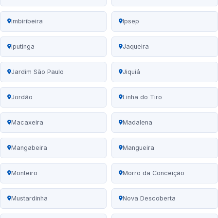
Imbiribeira
Ipsep
Iputinga
Jaqueira
Jardim São Paulo
Jiquiá
Jordão
Linha do Tiro
Macaxeira
Madalena
Mangabeira
Mangueira
Monteiro
Morro da Conceição
Mustardinha
Nova Descoberta