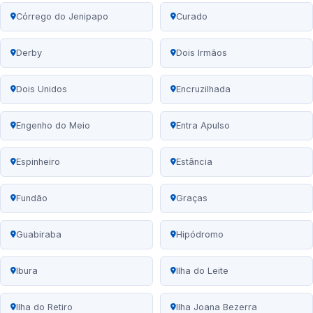
Córrego do Jenipapo
Curado
Derby
Dois Irmãos
Dois Unidos
Encruzilhada
Engenho do Meio
Entra Apulso
Espinheiro
Estância
Fundão
Graças
Guabiraba
Hipódromo
Ibura
Ilha do Leite
Ilha do Retiro
Ilha Joana Bezerra