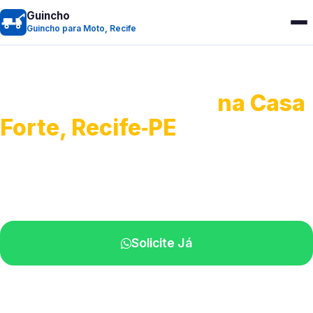
Guincho
Guincho para Moto, Recife
Guincho para Moto
na Casa
Forte, Recife‑PE
Atendimento ágil e remoção de motos.
Equipe disponível próximo a você.
Solicite Já