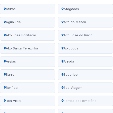
Aflitos
Afogados
Água Fria
Alto do Mandu
Alto José Bonifácio
Alto José do Pinho
Alto Santa Terezinha
Apipucos
Areias
Arruda
Barro
Beberibe
Benfica
Boa Viagem
Boa Vista
Bomba do Hemetério