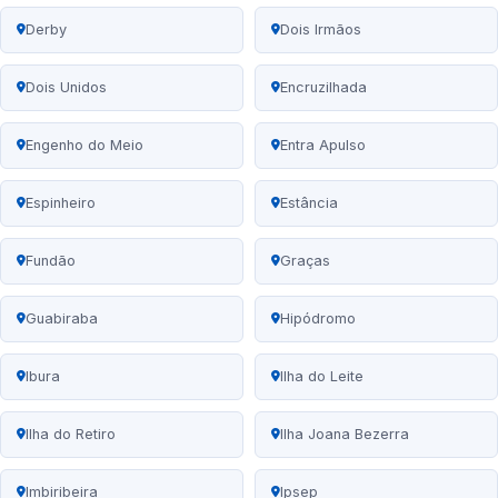
Derby
Dois Irmãos
Dois Unidos
Encruzilhada
Engenho do Meio
Entra Apulso
Espinheiro
Estância
Fundão
Graças
Guabiraba
Hipódromo
Ibura
Ilha do Leite
Ilha do Retiro
Ilha Joana Bezerra
Imbiribeira
Ipsep