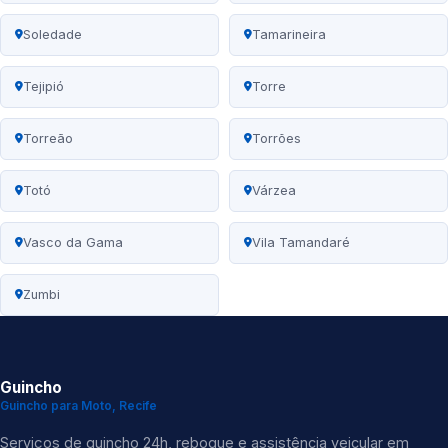
Soledade
Tamarineira
Tejipió
Torre
Torreão
Torrões
Totó
Várzea
Vasco da Gama
Vila Tamandaré
Zumbi
Guincho
Guincho para Moto, Recife
Serviços de guincho 24h, reboque e assistência veicular em