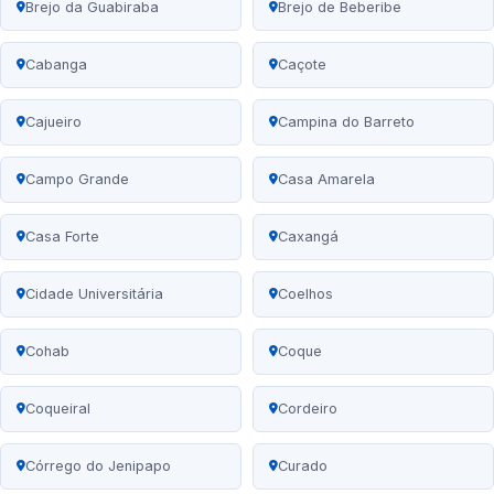
Brejo da Guabiraba
Brejo de Beberibe
Cabanga
Caçote
Cajueiro
Campina do Barreto
Campo Grande
Casa Amarela
Casa Forte
Caxangá
Cidade Universitária
Coelhos
Cohab
Coque
Coqueiral
Cordeiro
Córrego do Jenipapo
Curado