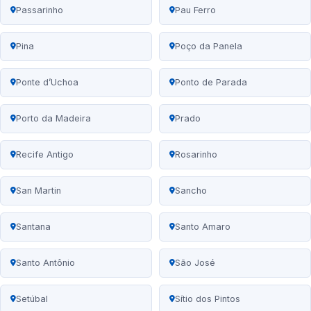
Passarinho
Pau Ferro
Pina
Poço da Panela
Ponte d’Uchoa
Ponto de Parada
Porto da Madeira
Prado
Recife Antigo
Rosarinho
San Martin
Sancho
Santana
Santo Amaro
Santo Antônio
São José
Setúbal
Sítio dos Pintos