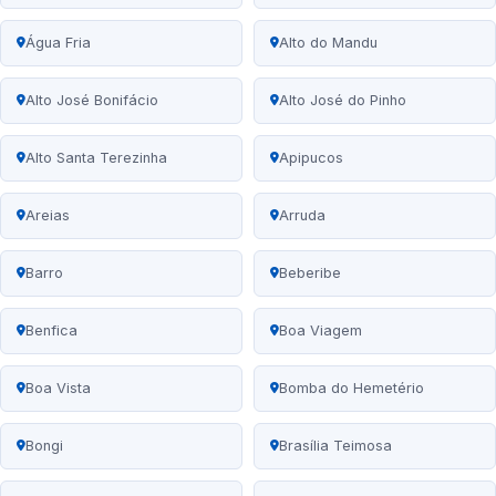
Água Fria
Alto do Mandu
Alto José Bonifácio
Alto José do Pinho
Alto Santa Terezinha
Apipucos
Areias
Arruda
Barro
Beberibe
Benfica
Boa Viagem
Boa Vista
Bomba do Hemetério
Bongi
Brasília Teimosa