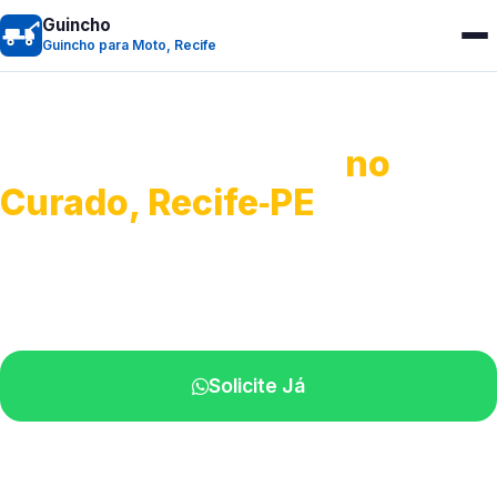
Guincho
Guincho para Moto, Recife
Guincho para Moto
no
Curado, Recife‑PE
Atendimento ágil e remoção de motos.
Equipe disponível próximo a você.
Solicite Já