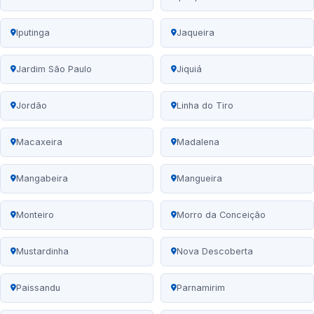
Iputinga
Jaqueira
Jardim São Paulo
Jiquiá
Jordão
Linha do Tiro
Macaxeira
Madalena
Mangabeira
Mangueira
Monteiro
Morro da Conceição
Mustardinha
Nova Descoberta
Paissandu
Parnamirim