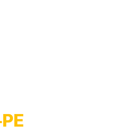
Moto
‑PE