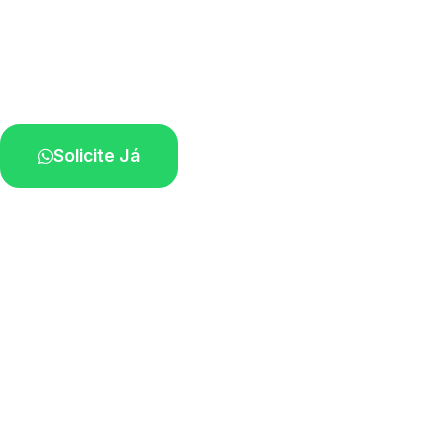
Atendimento ágil e remoção de motos.
Equipe disponível próximo a você.
Solicite Já