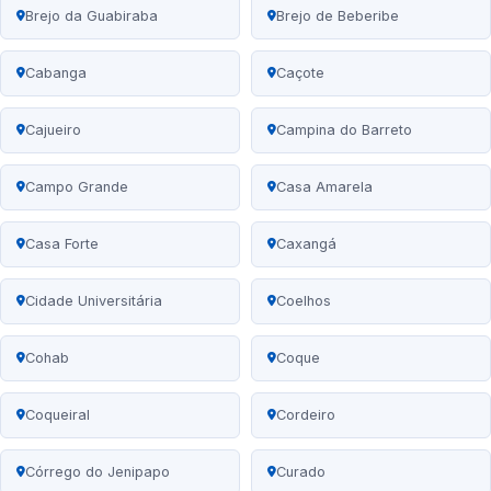
Brejo da Guabiraba
Brejo de Beberibe
Cabanga
Caçote
Cajueiro
Campina do Barreto
Campo Grande
Casa Amarela
Casa Forte
Caxangá
Cidade Universitária
Coelhos
Cohab
Coque
Coqueiral
Cordeiro
Córrego do Jenipapo
Curado