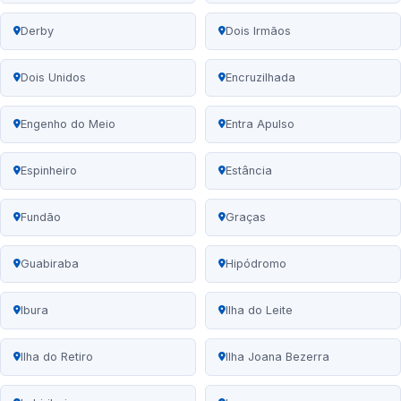
Derby
Dois Irmãos
Dois Unidos
Encruzilhada
Engenho do Meio
Entra Apulso
Espinheiro
Estância
Fundão
Graças
Guabiraba
Hipódromo
Ibura
Ilha do Leite
Ilha do Retiro
Ilha Joana Bezerra