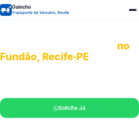
Guincho
Transporte de Veículos, Recife
Transporte de Veículos
no
Fundão, Recife‑PE
Recolhimento de veículos em geral.
Equipe especializada na sua localidade.
Solicite Já