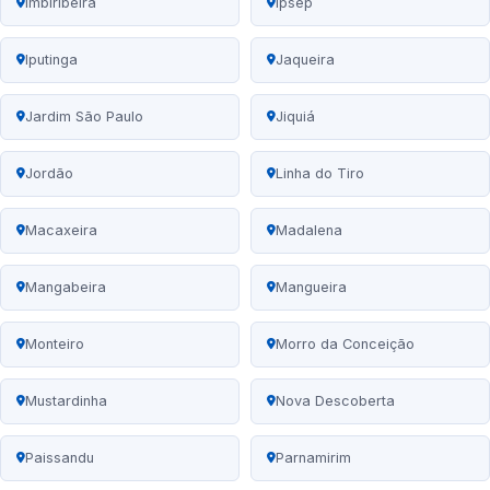
Imbiribeira
Ipsep
Iputinga
Jaqueira
Jardim São Paulo
Jiquiá
Jordão
Linha do Tiro
Macaxeira
Madalena
Mangabeira
Mangueira
Monteiro
Morro da Conceição
Mustardinha
Nova Descoberta
Paissandu
Parnamirim