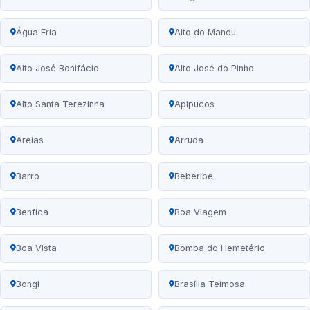
Água Fria
Alto do Mandu
Alto José Bonifácio
Alto José do Pinho
Alto Santa Terezinha
Apipucos
Areias
Arruda
Barro
Beberibe
Benfica
Boa Viagem
Boa Vista
Bomba do Hemetério
Bongi
Brasília Teimosa