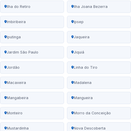
Ilha do Retiro
Ilha Joana Bezerra
Imbiribeira
Ipsep
Iputinga
Jaqueira
Jardim São Paulo
Jiquiá
Jordão
Linha do Tiro
Macaxeira
Madalena
Mangabeira
Mangueira
Monteiro
Morro da Conceição
Mustardinha
Nova Descoberta