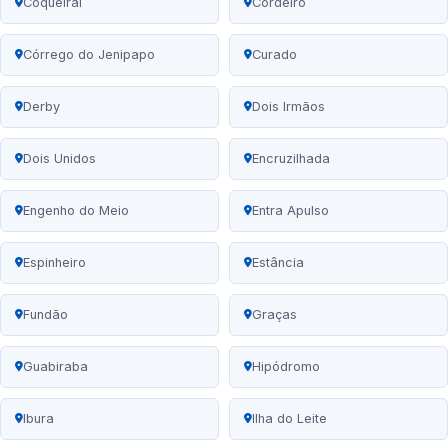
Coqueiral
Cordeiro
Córrego do Jenipapo
Curado
Derby
Dois Irmãos
Dois Unidos
Encruzilhada
Engenho do Meio
Entra Apulso
Espinheiro
Estância
Fundão
Graças
Guabiraba
Hipódromo
Ibura
Ilha do Leite