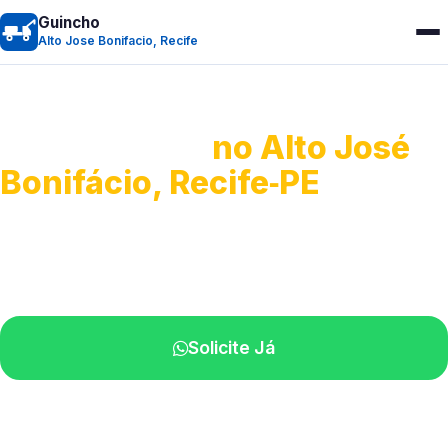
Guincho
Alto Jose Bonifacio, Recife
Guincho 24h
no Alto José
Bonifácio, Recife‑PE
Atendimento para remoção veicular.
Profissionais atuando na sua região.
Solicite Já