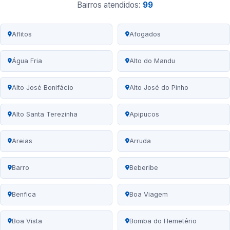
Bairros atendidos:
99
Aflitos
Afogados
Água Fria
Alto do Mandu
Alto José Bonifácio
Alto José do Pinho
Alto Santa Terezinha
Apipucos
Areias
Arruda
Barro
Beberibe
Benfica
Boa Viagem
Boa Vista
Bomba do Hemetério