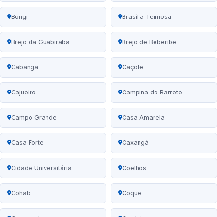
Bongi
Brasília Teimosa
Brejo da Guabiraba
Brejo de Beberibe
Cabanga
Caçote
Cajueiro
Campina do Barreto
Campo Grande
Casa Amarela
Casa Forte
Caxangá
Cidade Universitária
Coelhos
Cohab
Coque