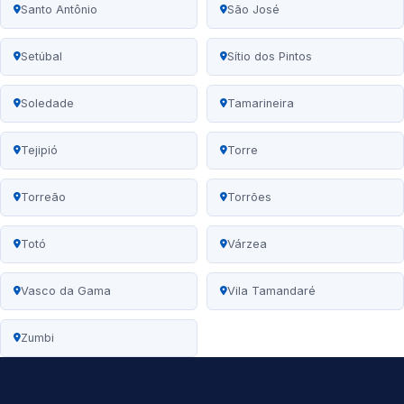
Santo Antônio
São José
Setúbal
Sítio dos Pintos
Soledade
Tamarineira
Tejipió
Torre
Torreão
Torrões
Totó
Várzea
Vasco da Gama
Vila Tamandaré
Zumbi