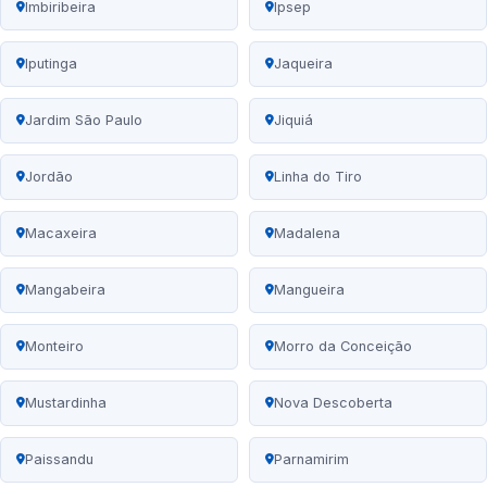
Imbiribeira
Ipsep
Iputinga
Jaqueira
Jardim São Paulo
Jiquiá
Jordão
Linha do Tiro
Macaxeira
Madalena
Mangabeira
Mangueira
Monteiro
Morro da Conceição
Mustardinha
Nova Descoberta
Paissandu
Parnamirim