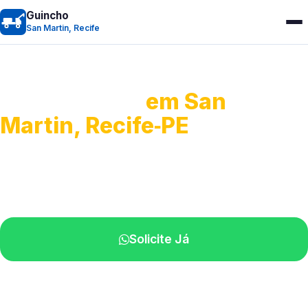
Guincho
San Martin, Recife
Guincho 24h
em San
Martin, Recife‑PE
Atendimento para remoção veicular.
Profissionais atuando na sua região.
Solicite Já