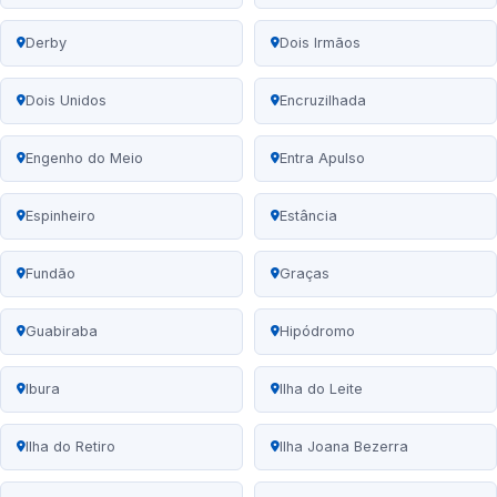
Derby
Dois Irmãos
Dois Unidos
Encruzilhada
Engenho do Meio
Entra Apulso
Espinheiro
Estância
Fundão
Graças
Guabiraba
Hipódromo
Ibura
Ilha do Leite
Ilha do Retiro
Ilha Joana Bezerra