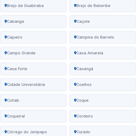
Brejo da Guabiraba
Brejo de Beberibe
Cabanga
Caçote
Cajueiro
Campina do Barreto
Campo Grande
Casa Amarela
Casa Forte
Caxangá
Cidade Universitária
Coelhos
Cohab
Coque
Coqueiral
Cordeiro
Córrego do Jenipapo
Curado