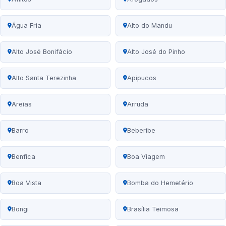
Água Fria
Alto do Mandu
Alto José Bonifácio
Alto José do Pinho
Alto Santa Terezinha
Apipucos
Areias
Arruda
Barro
Beberibe
Benfica
Boa Viagem
Boa Vista
Bomba do Hemetério
Bongi
Brasília Teimosa