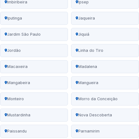
Imbiribeira
Ipsep
Iputinga
Jaqueira
Jardim São Paulo
Jiquiá
Jordão
Linha do Tiro
Macaxeira
Madalena
Mangabeira
Mangueira
Monteiro
Morro da Conceição
Mustardinha
Nova Descoberta
Paissandu
Parnamirim