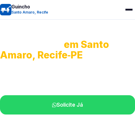
Guincho
Santo Amaro, Recife
Guincho 24h
em Santo
Amaro, Recife‑PE
Atendimento para remoção veicular.
Profissionais atuando na sua região.
Solicite Já