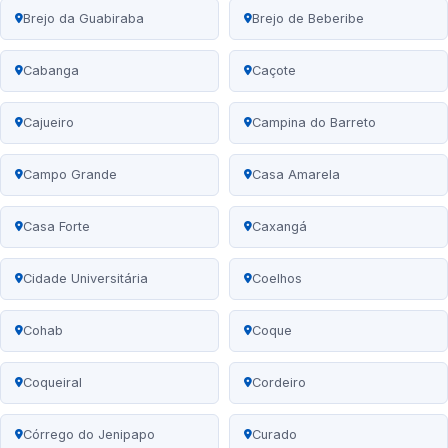
Brejo da Guabiraba
Brejo de Beberibe
Cabanga
Caçote
Cajueiro
Campina do Barreto
Campo Grande
Casa Amarela
Casa Forte
Caxangá
Cidade Universitária
Coelhos
Cohab
Coque
Coqueiral
Cordeiro
Córrego do Jenipapo
Curado