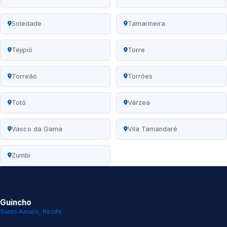
Soledade
Tamarineira
Tejipió
Torre
Torreão
Torrões
Totó
Várzea
Vasco da Gama
Vila Tamandaré
Zumbi
Guincho
Santo Amaro, Recife