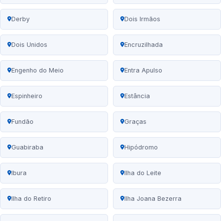
Derby
Dois Irmãos
Dois Unidos
Encruzilhada
Engenho do Meio
Entra Apulso
Espinheiro
Estância
Fundão
Graças
Guabiraba
Hipódromo
Ibura
Ilha do Leite
Ilha do Retiro
Ilha Joana Bezerra