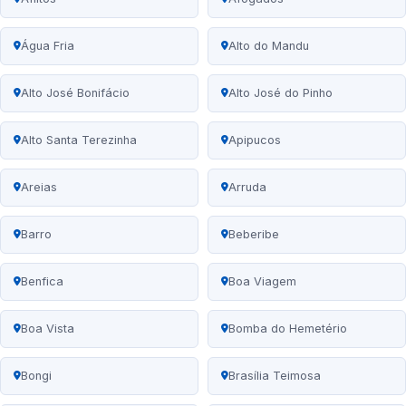
Água Fria
Alto do Mandu
Alto José Bonifácio
Alto José do Pinho
Alto Santa Terezinha
Apipucos
Areias
Arruda
Barro
Beberibe
Benfica
Boa Viagem
Boa Vista
Bomba do Hemetério
Bongi
Brasília Teimosa