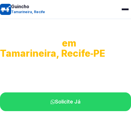
Guincho
Tamarineira, Recife
Guincho 24h
em
Tamarineira, Recife‑PE
Atendimento para remoção veicular.
Profissionais atuando na sua região.
Solicite Já