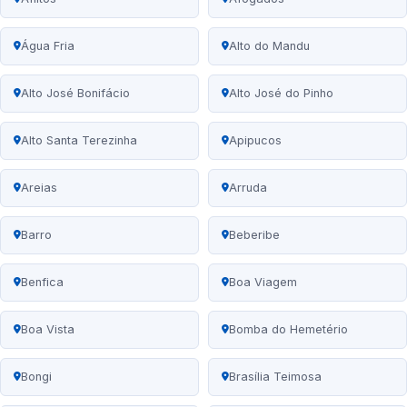
Água Fria
Alto do Mandu
Alto José Bonifácio
Alto José do Pinho
Alto Santa Terezinha
Apipucos
Areias
Arruda
Barro
Beberibe
Benfica
Boa Viagem
Boa Vista
Bomba do Hemetério
Bongi
Brasília Teimosa