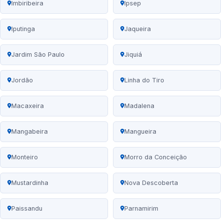
Imbiribeira
Ipsep
Iputinga
Jaqueira
Jardim São Paulo
Jiquiá
Jordão
Linha do Tiro
Macaxeira
Madalena
Mangabeira
Mangueira
Monteiro
Morro da Conceição
Mustardinha
Nova Descoberta
Paissandu
Parnamirim