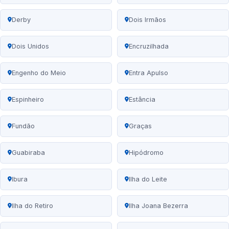
Derby
Dois Irmãos
Dois Unidos
Encruzilhada
Engenho do Meio
Entra Apulso
Espinheiro
Estância
Fundão
Graças
Guabiraba
Hipódromo
Ibura
Ilha do Leite
Ilha do Retiro
Ilha Joana Bezerra