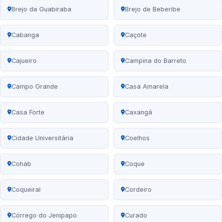
Brejo da Guabiraba
Brejo de Beberibe
Cabanga
Caçote
Cajueiro
Campina do Barreto
Campo Grande
Casa Amarela
Casa Forte
Caxangá
Cidade Universitária
Coelhos
Cohab
Coque
Coqueiral
Cordeiro
Córrego do Jenipapo
Curado