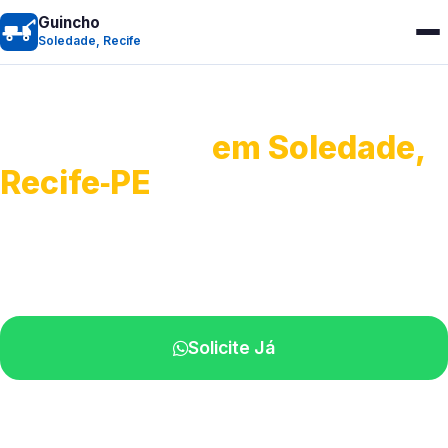
Guincho
Soledade, Recife
Guincho 24h
em Soledade,
Recife‑PE
Atendimento para remoção veicular.
Profissionais atuando na sua região.
Solicite Já