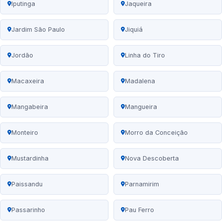
Iputinga
Jaqueira
Jardim São Paulo
Jiquiá
Jordão
Linha do Tiro
Macaxeira
Madalena
Mangabeira
Mangueira
Monteiro
Morro da Conceição
Mustardinha
Nova Descoberta
Paissandu
Parnamirim
Passarinho
Pau Ferro