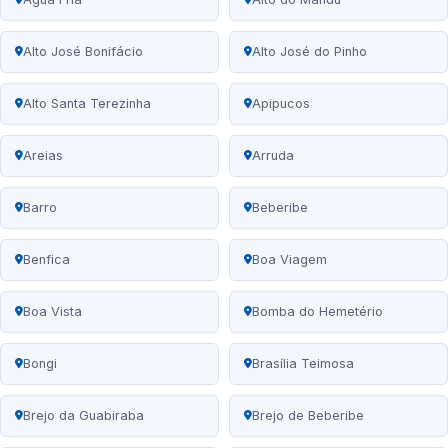
Alto José Bonifácio
Alto José do Pinho
Alto Santa Terezinha
Apipucos
Areias
Arruda
Barro
Beberibe
Benfica
Boa Viagem
Boa Vista
Bomba do Hemetério
Bongi
Brasília Teimosa
Brejo da Guabiraba
Brejo de Beberibe