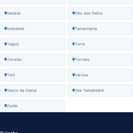
Setúbal
Sítio dos Pintos
Soledade
Tamarineira
Tejipió
Torre
Torreão
Torrões
Totó
Várzea
Vasco da Gama
Vila Tamandaré
Zumbi