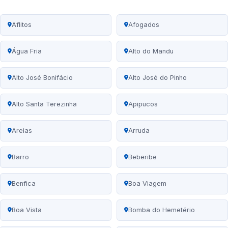
Aflitos
Afogados
Água Fria
Alto do Mandu
Alto José Bonifácio
Alto José do Pinho
Alto Santa Terezinha
Apipucos
Areias
Arruda
Barro
Beberibe
Benfica
Boa Viagem
Boa Vista
Bomba do Hemetério