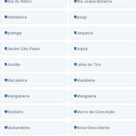
Ilha do Retiro
Ilha Joana Bezerra
Imbiribeira
Ipsep
Iputinga
Jaqueira
Jardim São Paulo
Jiquiá
Jordão
Linha do Tiro
Macaxeira
Madalena
Mangabeira
Mangueira
Monteiro
Morro da Conceição
Mustardinha
Nova Descoberta