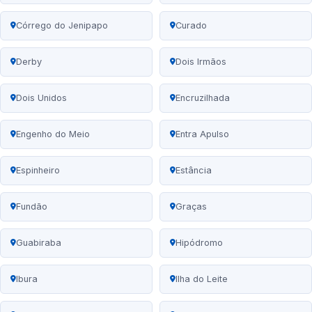
Córrego do Jenipapo
Curado
Derby
Dois Irmãos
Dois Unidos
Encruzilhada
Engenho do Meio
Entra Apulso
Espinheiro
Estância
Fundão
Graças
Guabiraba
Hipódromo
Ibura
Ilha do Leite