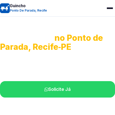
Guincho
Ponto De Parada, Recife
Guincho 24h
no Ponto de
Parada, Recife‑PE
Atendimento para remoção veicular.
Profissionais atuando na sua região.
Solicite Já