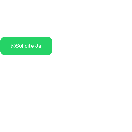
Atendimento para remoção veicular.
Profissionais atuando na sua região.
Solicite Já