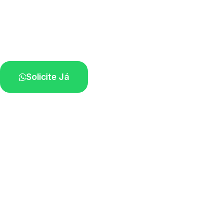
Atendimento para remoção veicular.
Profissionais atuando na sua região.
Solicite Já