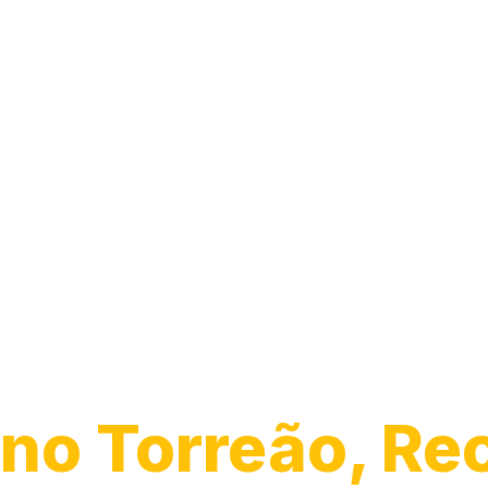
Guincho 24h
no Torreão, Re