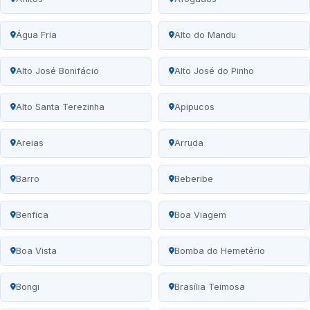
Água Fria
Alto do Mandu
Alto José Bonifácio
Alto José do Pinho
Alto Santa Terezinha
Apipucos
Areias
Arruda
Barro
Beberibe
Benfica
Boa Viagem
Boa Vista
Bomba do Hemetério
Bongi
Brasília Teimosa