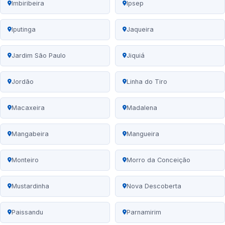
Imbiribeira
Ipsep
Iputinga
Jaqueira
Jardim São Paulo
Jiquiá
Jordão
Linha do Tiro
Macaxeira
Madalena
Mangabeira
Mangueira
Monteiro
Morro da Conceição
Mustardinha
Nova Descoberta
Paissandu
Parnamirim