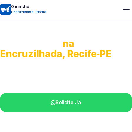
Guincho
Encruzilhada, Recife
Guincho 24h
na
Encruzilhada, Recife‑PE
Atendimento para remoção veicular.
Profissionais atuando na sua região.
Solicite Já