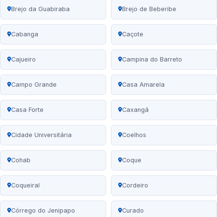
Brejo da Guabiraba
Brejo de Beberibe
Cabanga
Caçote
Cajueiro
Campina do Barreto
Campo Grande
Casa Amarela
Casa Forte
Caxangá
Cidade Universitária
Coelhos
Cohab
Coque
Coqueiral
Cordeiro
Córrego do Jenipapo
Curado