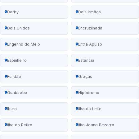
Derby
Dois Irmãos
Dois Unidos
Encruzilhada
Engenho do Meio
Entra Apulso
Espinheiro
Estância
Fundão
Graças
Guabiraba
Hipódromo
Ibura
Ilha do Leite
Ilha do Retiro
Ilha Joana Bezerra