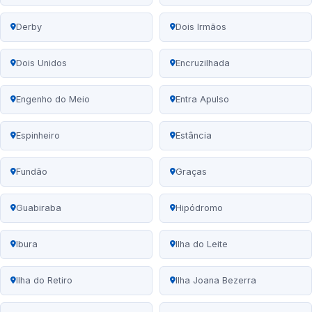
Derby
Dois Irmãos
Dois Unidos
Encruzilhada
Engenho do Meio
Entra Apulso
Espinheiro
Estância
Fundão
Graças
Guabiraba
Hipódromo
Ibura
Ilha do Leite
Ilha do Retiro
Ilha Joana Bezerra