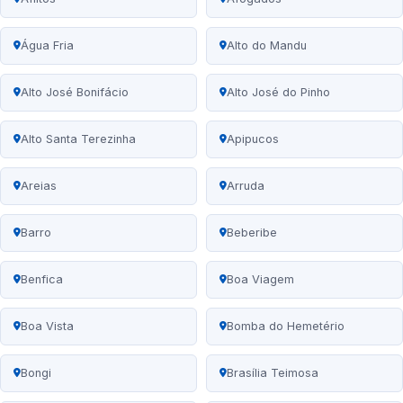
Água Fria
Alto do Mandu
Alto José Bonifácio
Alto José do Pinho
Alto Santa Terezinha
Apipucos
Areias
Arruda
Barro
Beberibe
Benfica
Boa Viagem
Boa Vista
Bomba do Hemetério
Bongi
Brasília Teimosa