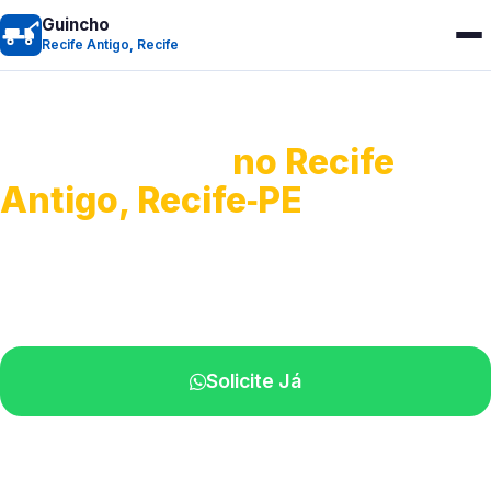
Guincho
Recife Antigo, Recife
Guincho 24h
no Recife
Antigo, Recife‑PE
Atendimento para remoção veicular.
Profissionais atuando na sua região.
Solicite Já