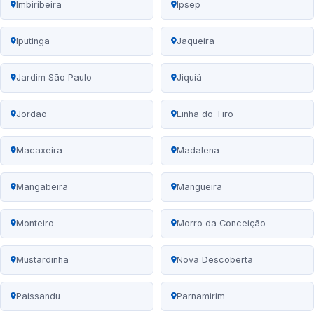
Imbiribeira
Ipsep
Iputinga
Jaqueira
Jardim São Paulo
Jiquiá
Jordão
Linha do Tiro
Macaxeira
Madalena
Mangabeira
Mangueira
Monteiro
Morro da Conceição
Mustardinha
Nova Descoberta
Paissandu
Parnamirim