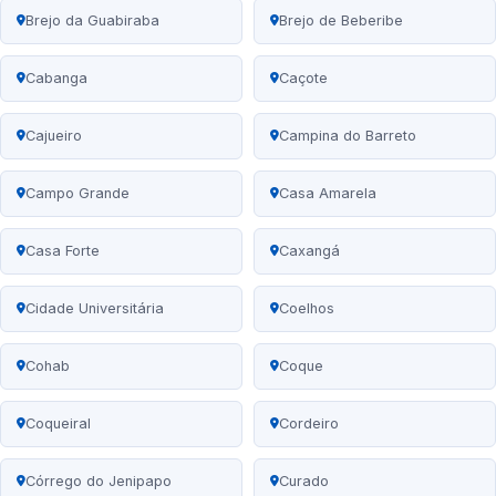
Brejo da Guabiraba
Brejo de Beberibe
Cabanga
Caçote
Cajueiro
Campina do Barreto
Campo Grande
Casa Amarela
Casa Forte
Caxangá
Cidade Universitária
Coelhos
Cohab
Coque
Coqueiral
Cordeiro
Córrego do Jenipapo
Curado