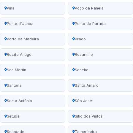
Pina
Poço da Panela
Ponte d’Uchoa
Ponto de Parada
Porto da Madeira
Prado
Recife Antigo
Rosarinho
San Martin
Sancho
Santana
Santo Amaro
Santo Antônio
São José
Setúbal
Sítio dos Pintos
Soledade
Tamarineira