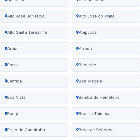
Alto José Bonifácio
Alto José do Pinho
Alto Santa Terezinha
Apipucos
Areias
Arruda
Barro
Beberibe
Benfica
Boa Viagem
Boa Vista
Bomba do Hemetério
Bongi
Brasília Teimosa
Brejo da Guabiraba
Brejo de Beberibe