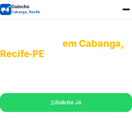
Guincho
Cabanga, Recife
Guincho 24h
em Cabanga,
Recife‑PE
Atendimento para remoção veicular.
Profissionais atuando na sua região.
Solicite Já