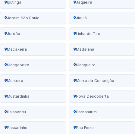
Iputinga
Jaqueira
Jardim São Paulo
Jiquiá
Jordão
Linha do Tiro
Macaxeira
Madalena
Mangabeira
Mangueira
Monteiro
Morro da Conceição
Mustardinha
Nova Descoberta
Paissandu
Parnamirim
Passarinho
Pau Ferro