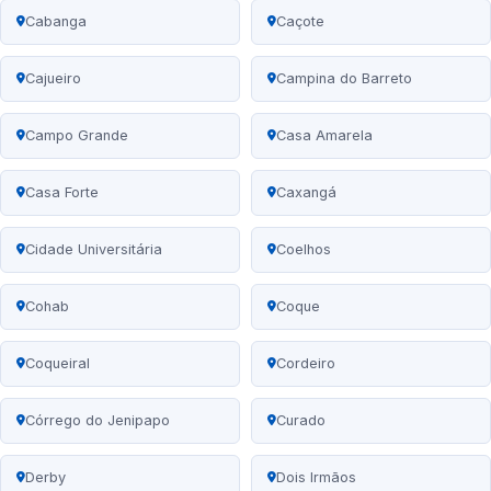
Cabanga
Caçote
Cajueiro
Campina do Barreto
Campo Grande
Casa Amarela
Casa Forte
Caxangá
Cidade Universitária
Coelhos
Cohab
Coque
Coqueiral
Cordeiro
Córrego do Jenipapo
Curado
Derby
Dois Irmãos