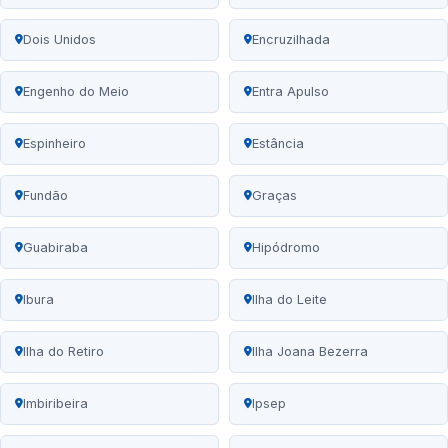
Dois Unidos
Encruzilhada
Engenho do Meio
Entra Apulso
Espinheiro
Estância
Fundão
Graças
Guabiraba
Hipódromo
Ibura
Ilha do Leite
Ilha do Retiro
Ilha Joana Bezerra
Imbiribeira
Ipsep