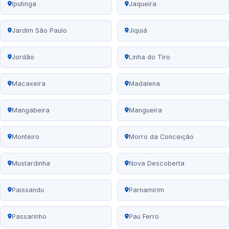
Iputinga
Jaqueira
Jardim São Paulo
Jiquiá
Jordão
Linha do Tiro
Macaxeira
Madalena
Mangabeira
Mangueira
Monteiro
Morro da Conceição
Mustardinha
Nova Descoberta
Paissandu
Parnamirim
Passarinho
Pau Ferro