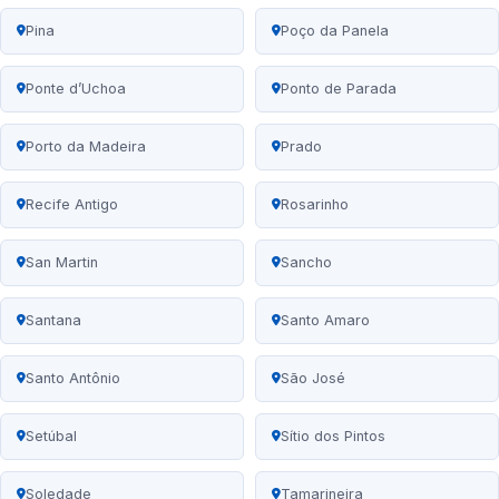
Pina
Poço da Panela
Ponte d’Uchoa
Ponto de Parada
Porto da Madeira
Prado
Recife Antigo
Rosarinho
San Martin
Sancho
Santana
Santo Amaro
Santo Antônio
São José
Setúbal
Sítio dos Pintos
Soledade
Tamarineira