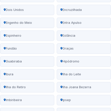
Dois Unidos
Encruzilhada
Engenho do Meio
Entra Apulso
Espinheiro
Estância
Fundão
Graças
Guabiraba
Hipódromo
Ibura
Ilha do Leite
Ilha do Retiro
Ilha Joana Bezerra
Imbiribeira
Ipsep