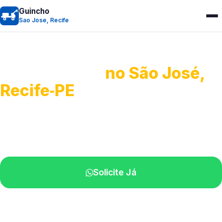
Guincho
Sao Jose, Recife
Guincho 24h
no São José,
Recife‑PE
Atendimento para remoção veicular.
Profissionais atuando na sua região.
Solicite Já