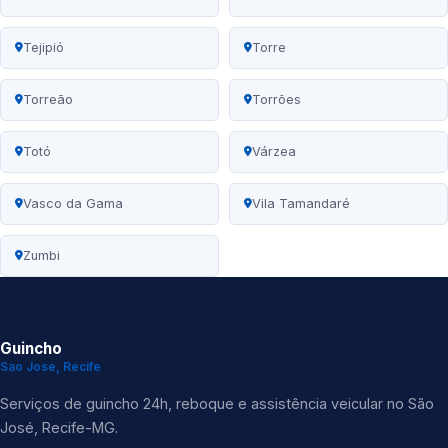
Tejipió
Torre
Torreão
Torrões
Totó
Várzea
Vasco da Gama
Vila Tamandaré
Zumbi
Guincho
Sao Jose, Recife
Serviços de guincho 24h, reboque e assistência veicular no São
José, Recife-MG.