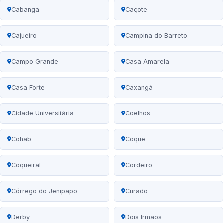
Cabanga
Caçote
Cajueiro
Campina do Barreto
Campo Grande
Casa Amarela
Casa Forte
Caxangá
Cidade Universitária
Coelhos
Cohab
Coque
Coqueiral
Cordeiro
Córrego do Jenipapo
Curado
Derby
Dois Irmãos