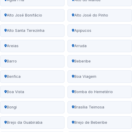
Alto José Bonifácio
Alto José do Pinho
Alto Santa Terezinha
Apipucos
Areias
Arruda
Barro
Beberibe
Benfica
Boa Viagem
Boa Vista
Bomba do Hemetério
Bongi
Brasília Teimosa
Brejo da Guabiraba
Brejo de Beberibe